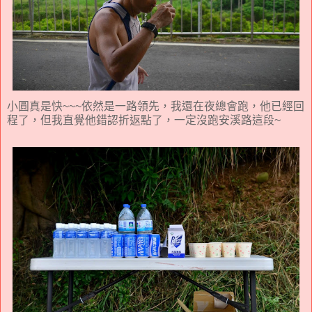
小圓真是快~~~依然是一路領先，我還在夜總會跑，他已經回
程了，但我直覺他錯認折返點了，一定沒跑安溪路這段~