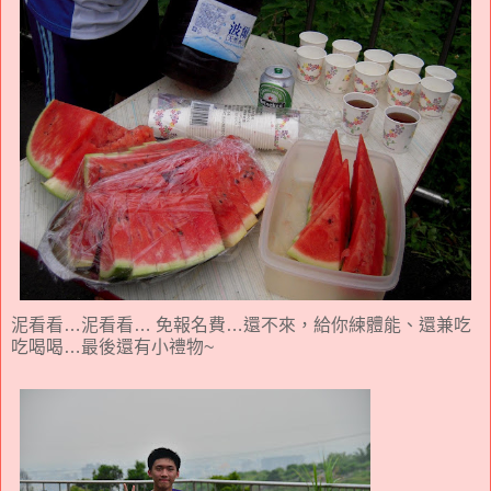
泥看看…泥看看… 免報名費…還不來，給你練體能、還兼吃
吃喝喝…最後還有小禮物~