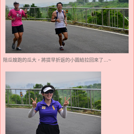
陪瓜嫂跑的瓜大，將提早折返的小圓給拉回來了…~