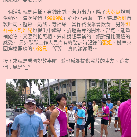
一個活動就是這樣，有錢出錢，有力出力，除了
大冬瓜
規劃
活動外，這次我們「
9999隊
」亦小小贊助一下，特請
張姐
自
製吐司、麵包、奶酪…等補給，當作賽後聚會飲食，另外
凱
祥哥、鈞皓兄
也提供中繼點、折返點等的開水、舒跑、能量
補給物，又要幫忙照相，只能說超專業的，絕對是比賽級的
感受。 另外默默工作人員尚有終點計時記錄的
張姐
、機車來
回穿梭照應的
小銘兄
…等等… 真的謝謝囉~~
接下來就是看圖說故事囉~ 並也感謝提供照片的車友、跑友
們…感恩^_^