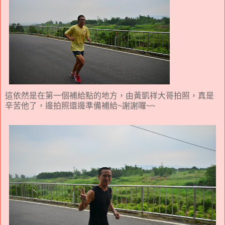
這依然是在第一個補給點的地方，由黃凱祥大哥拍照，真是
辛苦他了，邊拍照還邊準備補給~謝謝囉~~