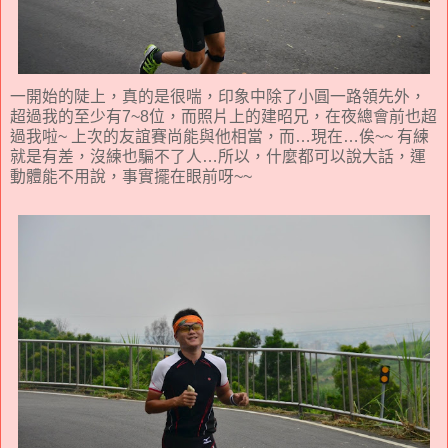
一開始的陡上，真的是很喘，印象中除了小圓一路領先外，
超過我的至少有7~8位，而照片上的建昭兄，在夜總會前也超
過我啦~ 上次的友誼賽尚能與他相當，而…現在…俟~~ 有練
就是有差，沒練也騙不了人…所以，什麼都可以說大話，運
動體能不用說，事實擺在眼前呀~~