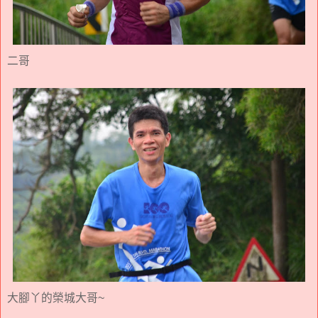
二哥
大腳丫的榮城大哥~