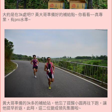
大約是在3k處吧!? 黃大哥準備好的補給點~ 你看看~~真專
業，有pro水準~
黃大哥準備的3k多的補給站，他忘了提醒小圓再往下跑，讓
他提早折返，此時，這二位變成領先集團啦~