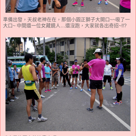
準備出發，天叔老神在在，那個小圓正獅子大開口~~吸了一
大口~ 中間還一位女藏鏡人…還沒跑，大家就各出奇招~!!?