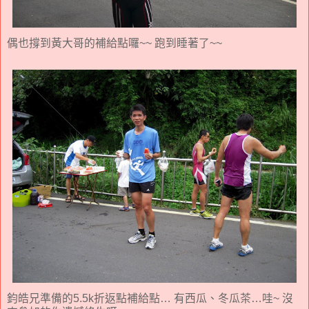
偶也撐到黃大哥的補給點囉~~ 跑到睡著了~~
鈞皓兄準備的5.5k折返點補給點… 有西瓜、冬瓜茶…哇~ 沒