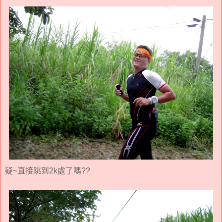
疑~直接跳到2k處了嗎??