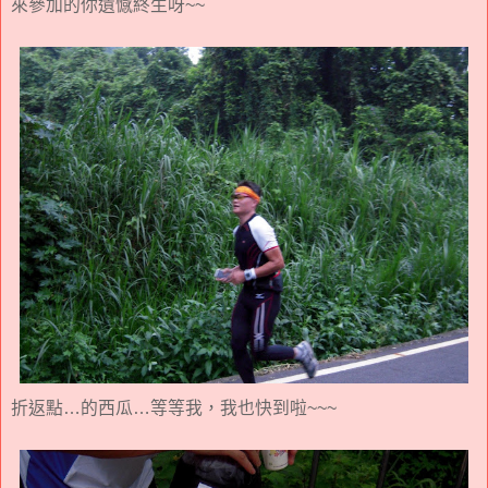
來參加的你遺憾終生呀~~
折返點…的西瓜…等等我，我也快到啦~~~