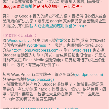
舊址流量亦會被指向新址，為免新的網址因未續用而失效，
Blogger 原
舊網址
仍是可永久通用，在此備註。
另外，從 Google 置入的網址不但方便，且提供很多個人或企
業所須的解決方案，幾乎是 google 家的商品都會因新網址置
入而提供有相關
個人或企業型的應用服務(Apps)
。
20101108 Update：
原
Windows Live
分享空間已被
微軟
公司轉往(或說協力廠商)
部落格大品牌
WordPress
了，我趁此也順勢將它當成 Blog
分站
(http://jijiong.wordpress.com)
，剛好
WordPress
也支援
Blogger 自動匯入功能，所以，當成備份點也很恰當，只是它
目前不支援 Flash Media 瀏覽功能，這有點可惜了(網上好像
有 hack 方式，有空再來研究了)。
其實 WordPress 有二支牌子，網路免費牌
(wordpress.com)
與 完美架站牌
(wordpress.org)
，然而我覺得這老牌的 Blogger 很好用了，雖然目前還是滿
陽春的，有些功能須 hack 才搞得出來，但它…依然免費、簡
單、實用、無廣告、包容性大且仍在進步…等等，重點是
Google 家的商品支援度甚廣呀!