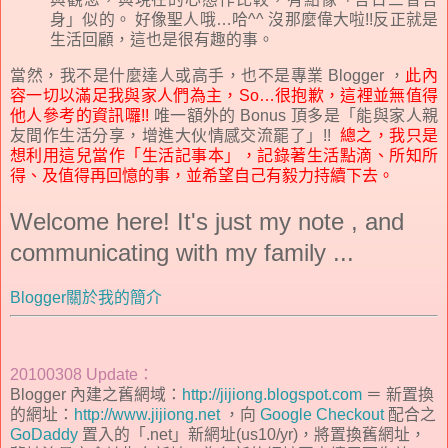
身」似的。 好像聖人哦…哈^^ 沒那麼偉大啦!!反正就是
生活回顧，這也是很有趣的事。
當然，我不是什麼達人或高手，也不是專業 Blogger ，
此內
容一切以滿足我與家人們為主，So…很抱歉，這裡並無值得
他人參考的資訊囉!!
唯一額外的 Bonus 頂多是「能與家人親
友間作生活分享，增進大伙情感交流罷了」!!
總之，我只是
想利用這兒當作「生活記事本」，記錄著生活點滴、所知所
得、及
值得
再回憶的事，並希望自己有毅力持續下去。
Welcome here! It's just my note , and
communicating with my family ...
Blogger關於我的簡介
20100308 Update：
Blogger 內建之舊網域：
http://jijiong.blogspot.com
＝ 新置換
的網址：
http://www.jijiong.net
，向
Google Checkout
配合之
GoDaddy
置入的「.net」新網址(us10/yr)，將置換舊網址，