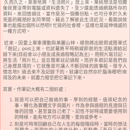
久而久之，漸漸地將「生活照片」放上來，單純想法是怕爾
後就算沒帶到電腦或資料遺失了，至少還能透過網路所存的
資料，來回憶過往，當作是另一個備份點。也可分享於久未
見面的親朋好友同學間，藉此了解彼此生活近況，看圖說故
事也能描出個所以然吧!! 忙碌的社會裡，這樣也是延伸情感的
一種方式吧。
近來，因愛上單車運動與美麗山林，順勢將出遊照或簡單式
「遊記」post上來，也試著將平時稍縱即逝的生活點滴給記
錄下來(目前會以小朋友成長過程略記為主)，用照片寫日記，
將生活「照片化」並且簡單註記過程。而許多遊記是我們自
己身歷其境的，它就像是可讓人不斷回味的故事般，很令人
懷念地!! 過去來不及記錄下的，就讓它自然存於腦海裡吧!來
得及的未來，就盡力撥空把它筆記下來。
其實，作筆記大概有二個好處：
就是可以把自己做過的事、學到的經驗、值得紀念的
事，轉化為實體文字與圖片，作為參與過程的見證與日
後的回憶，甚至當自己老了、記性不好時或需要使用到
的時候，能有地方可以瀏覽、查詢或參考。
則是可時常回顧自己在人生的每個階段時，當時的想法
與觀念，與現在的心態作比較，有點像「吾日三省吾