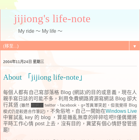
jijiong's life-note
My ride ～ My life ～
▼
2004年11月24日 星期三
About 「jijiong life-note」
每個人都有自己寫部落格 Blog (網誌)的目的或意義，現在人
親手寫日誌的可能不多，利用免費網路資源寫網誌 Blog 卻大
行其道
(雖然
微網誌
twitter、facebook、g+等異軍突起，但我覺得 Blog
，不免俗地，自己一開始在
Windows Live
模式仍是較適合作筆記)
中嘗試亂 key 的 blog ，算是雜亂無章的碎碎唸吧!!僅偶爾將
平時工作心情 post 上去，沒有目的，冀望有個心情舒發管道
罷!