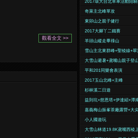
2017環大台北單車活動陪騎
奇萊主北峰單攻
東卯山之親子健行
2017大腳丫二鐵賽
觀看全文 >>
羊頭山縱走畢祿山
雪山主北東群峰+聖稜線+翠
大雪山避暑+鳶嘴山親子登
平和201同樂會表演
2017玉山北峰+主峰
杉林溪二日遊
益則坑+慈恩塔+伊達紹+潭
嘉義梅山振峯茶廠露營+大
小人國遊玩
大雪山林道19.8K鳶嘴西稜上