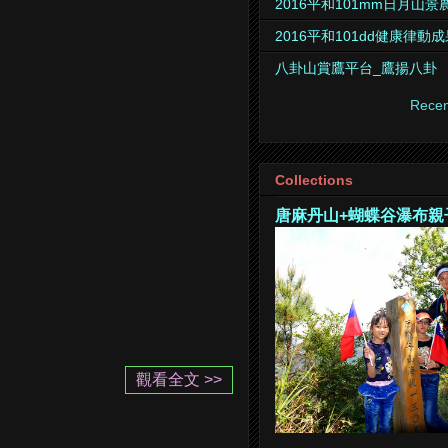
2016平和101mm日月山
2016平和101dd健康律動
八卦山賞鷹平台_鷹揚八卦
Recen
Collections
唐麻丹山+蝴蝶谷瀑布親
觀看全文 >>