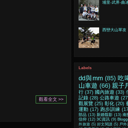
埔里-武界-曲
西巒大山單攻
Labels
dd與mm
(85)
吃
山車遊
(66)
親子
行
(37)
國內旅遊
(33)
記錄
(28)
公路車遊
(27
觀看全文 >>
觀展覽
(25)
彰化
(20)
運動
(17)
跑步訓練
(1
部品
(13)
新婚翦影
(13)
南
信仰
(12)
3C資訊
(9)
Blogg
外旅遊
(5)
好文閱讀
(5)
戶外