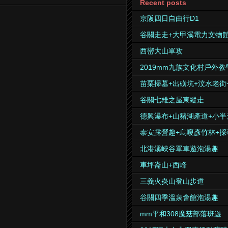
Recent posts
京阪四日自由行D1
谷關走走+大甲溪電力文物
西巒大山單攻
2019mm九族文化村戶外教
苗栗掃墓+出磺坑+汶水老街
谷關七雄之屋東縱走
德興瀑布+山豬湖產道+小半
泰安露營趣+烏嗄彥竹林+採
北港溪峽谷單車遊泡湯趣
車坪崙山+西峰
三義火炎山登山步道
谷關四季溫泉會館泡湯趣
mm平和308魔菇部落班遊