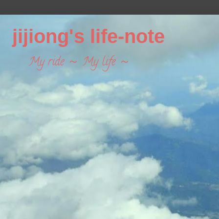
jijiong's life-note
My ride ～ My life ～