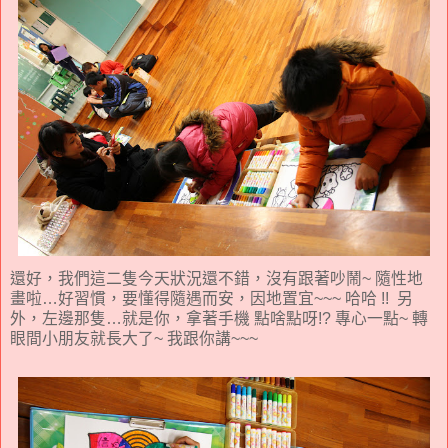
還好，我們這二隻今天狀況還不錯，沒有跟著吵鬧~ 隨性地
畫啦…好習慣，要懂得隨遇而安，因地置宜~~~ 哈哈 !! 另
外，左邊那隻…就是你，拿著手機 點啥點呀!? 專心一點~ 轉
眼間小朋友就長大了~ 我跟你講~~~