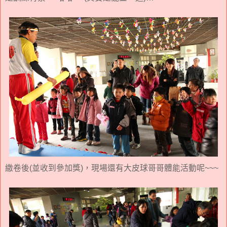
繳卷後(並收到參加獎)，現場還有大皮球哥哥體能活動呢~~~