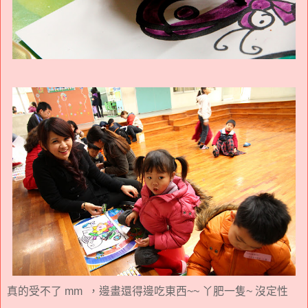
真的受不了 mm ，邊畫還得邊吃東西~~ 丫肥一隻~ 沒定性