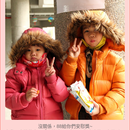
沒關係，88給你們安慰獎~