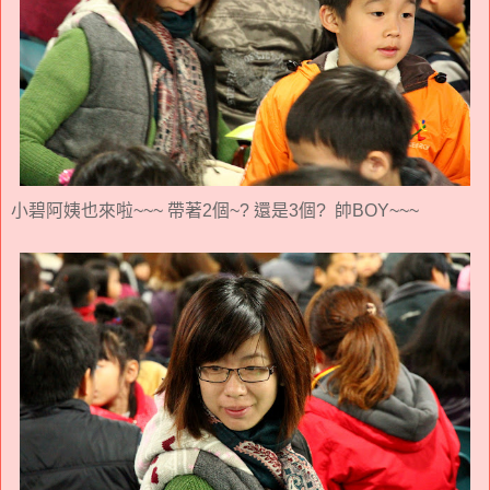
小碧阿姨也來啦~~~ 帶著2個~? 還是3個? 帥BOY~~~