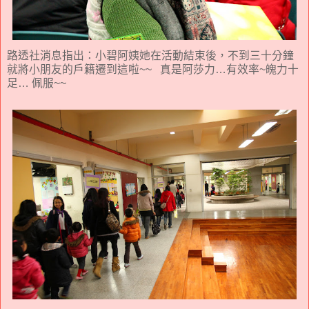
路透社消息指出：小碧阿姨她在活動結束後，不到三十分鐘
就將小朋友的戶籍遷到這啦~~ 真是阿莎力…有效率~魄力十
足… 佩服~~