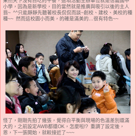
果然天下沒有白吃的午餐，這項活動主辦單位就是信義國中
小學，因為是新學校，目的當然就是推廣與吸引以後的主人
翁~ ^^只能靜靜先聽著校長侃侃而談~創校、建校、美校的種
種~~ 然而這校園小而美，的確是滿美的…很有特色~~
怪了，剛剛先拍了幾張，覺得白平衡與現場的色溫差別還滿
大的，之前設定AWB都還OK，怎麼啦!? 重調了設定後，
恩，下一張開始，就較接近了~~~