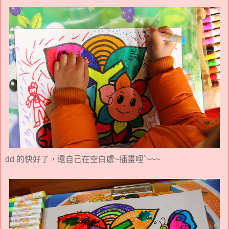
dd 的快好了，還自己在空白處~插畫哩`~~~