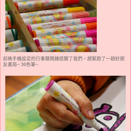
前晚手機設定的行事曆鬧鐘提醒了我們，趕緊跑了一趟好朋
友書局~ 36色筆~