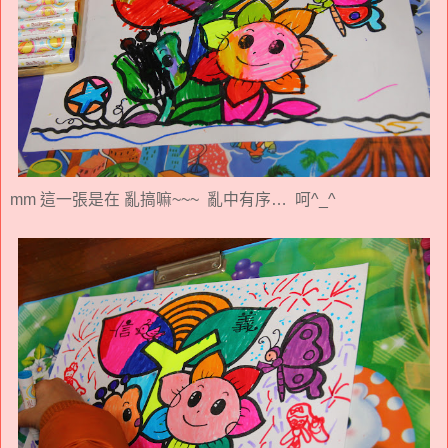
mm 這一張是在 亂搞嘛~~~ 亂中有序… 呵^_^