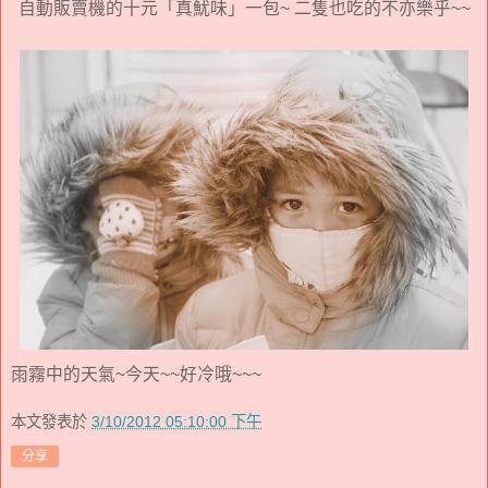
自動販賣機的十元「真魷味」一包~ 二隻也吃的不亦樂乎~~
雨霧中的天氣~今天~~好冷哦~~~
本文發表於
3/10/2012 05:10:00 下午
分享