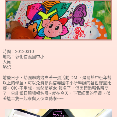
時間：20120310
地點：彰化信義國中小
人員：
略記：
前些日子，幼園聯絡簿夾著一張活動 DM ，是關於中班年齡
以上的學童，可以免費參與信義國中小所舉辦的著色繪畫比
賽，OK~不用想，當然是幫dd 報名了，但因錯過報名時間
了，只能當日現場報名囉~ 就在今天，下著細雨的早晨，帶
著這二隻一起來與大伙塗鴨啦~~~