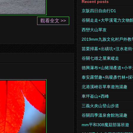
Recent posts
京阪四日自由行D1
谷關走走+大甲溪電力文物
觀看全文 >>
西巒大山單攻
2019mm九族文化村戶外教
苗栗掃墓+出磺坑+汶水老街
谷關七雄之屋東縱走
德興瀑布+山豬湖產道+小半
泰安露營趣+烏嗄彥竹林+採
北港溪峽谷單車遊泡湯趣
車坪崙山+西峰
三義火炎山登山步道
谷關四季溫泉會館泡湯趣
mm平和308魔菇部落班遊