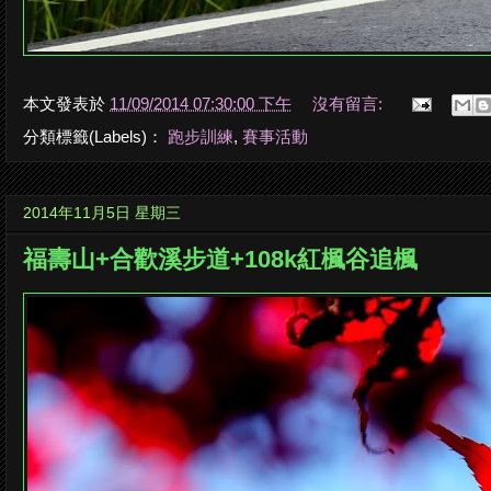
本文發表於
11/09/2014 07:30:00 下午
沒有留言:
分類標籤(Labels)：
跑步訓練
,
賽事活動
2014年11月5日 星期三
福壽山+合歡溪步道+108k紅楓谷追楓