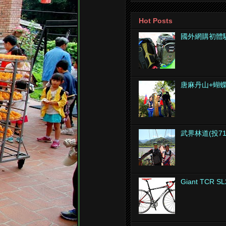
Hot Posts
國外網購初體
唐麻丹山+蝴
武界林道(投7
Giant TCR SL