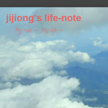
jijiong's life-note
My ride ～ My life ～