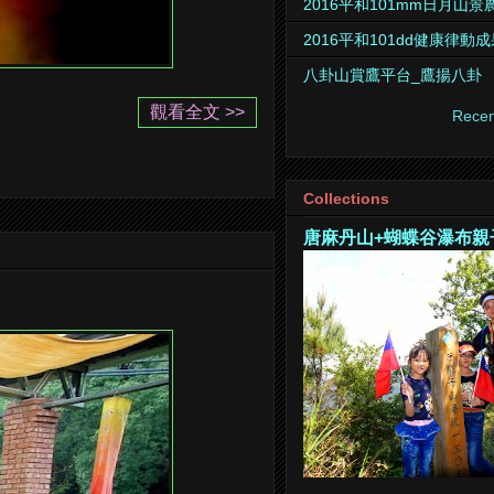
2016平和101mm日月山
2016平和101dd健康律動
八卦山賞鷹平台_鷹揚八卦
觀看全文 >>
Recen
Collections
唐麻丹山+蝴蝶谷瀑布親