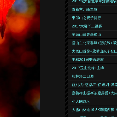
2017環大台北單車活動陪騎
奇萊主北峰單攻
東卯山之親子健行
2017大腳丫二鐵賽
羊頭山縱走畢祿山
雪山主北東群峰+聖稜線+翠
大雪山避暑+鳶嘴山親子登
平和201同樂會表演
2017玉山北峰+主峰
杉林溪二日遊
益則坑+慈恩塔+伊達紹+潭
嘉義梅山振峯茶廠露營+大
小人國遊玩
大雪山林道19.8K鳶嘴西稜上