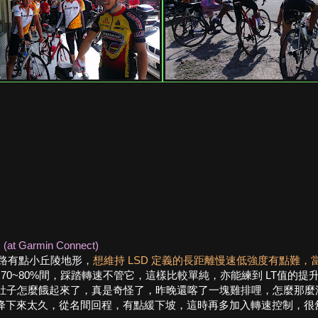
、
(at Garmin Connect)
腳路有點小丘陵地形，
想維持 LSD 定義的長距離慢速低強度有點難，當
0~80%間，踩踏轉速不管它，這樣比較單純，亦能練到 LT值的提升
，肚子怎麼餓起來了，真是奇怪了，昨晚還喀了一塊雞排哩，怎麼那麼沒凍
降下來太久，從名間回程，有點緩下坡，這時再多加入轉速控制，很