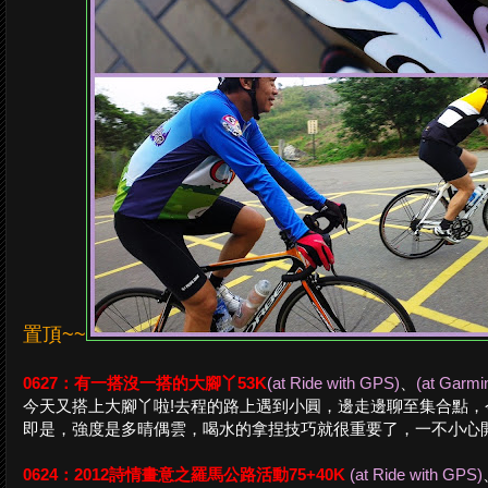
置頂~~
0627：有一搭沒一搭的大腳丫53K
(at Ride with GPS)
、
(at Garmi
今天又搭上大腳丫啦!去程的路上遇到小圓，邊走邊聊至集合點
即是，強度是多晴偶雲，喝水的拿捏技巧就很重要了，一不小心
0624：2012詩情畫意之羅馬公路活動75+40K
(at Ride with GPS)