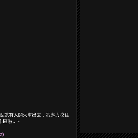
個點就有人開火車出去，我盡力咬住
市區啦…~
t)