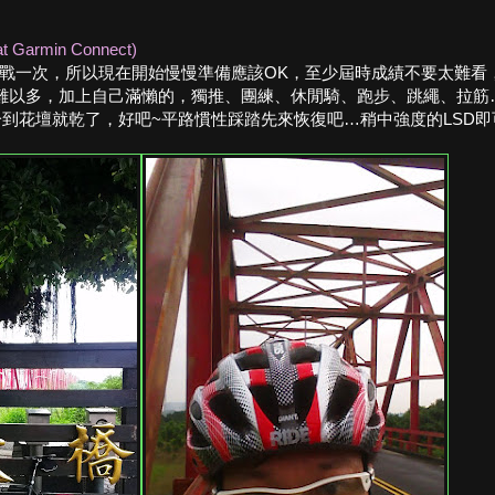
at Garmin Connect)
戰一次，所以現在開始慢慢準備應該OK，至少屆時成績不要太難看
難以多，加上自己滿懶的，獨推、團練、休閒騎、跑步、跳繩、拉筋
到花壇就乾了，好吧~平路慣性踩踏先來恢復吧…稍中強度的LSD