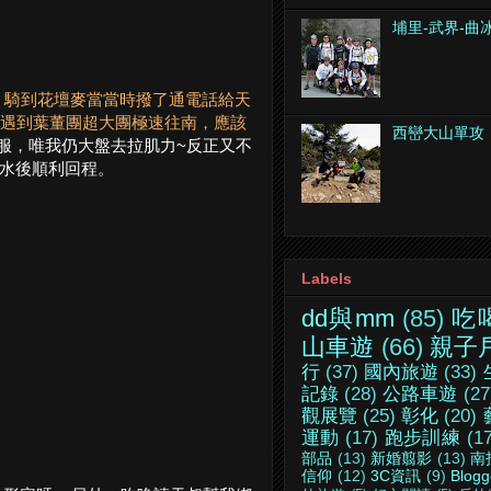
埔里-武界-曲
，騎到花壇麥當當時撥了通電話給天
上遇到葉董團超大團極速往南，應該
西巒大山單攻
克服，唯我仍大盤去拉肌力~反正又不
補水後順利回程。
Labels
dd與mm
(85)
吃
山車遊
(66)
親子
行
(37)
國內旅遊
(33)
記錄
(28)
公路車遊
(27
觀展覽
(25)
彰化
(20)
運動
(17)
跑步訓練
(1
部品
(13)
新婚翦影
(13)
南
信仰
(12)
3C資訊
(9)
Blogg