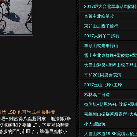
2017環大台北單車活動陪騎
奇萊主北峰單攻
東卯山之親子健行
2017大腳丫二鐵賽
羊頭山縱走畢祿山
雪山主北東群峰+聖稜線+翠
大雪山避暑+鳶嘴山親子登
平和201同樂會表演
2017玉山北峰+主峰
杉林溪二日遊
益則坑+慈恩塔+伊達紹+潭
然 LSD 也可說成是 長時間
嘉義梅山振峯茶廠露營+大
吧~ 雖然得八點趕回家，無法抓到5
小人國遊玩
頭呢!? 要練 LT，下車補給時間
舒服的回到市區了，準備早點載小
大雪山林道19.8K鳶嘴西稜上