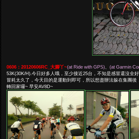
0606：20120606RC_大腳丫~
(at Ride with GPS)
、
(at Garmin Co
53K(30K/H).今日好多人哦，至少接近25台，不知是感冒還
冒耗太久了，今天目的是運動到即可，所以想盡辦法躲在集團後
轉回家囉~ 早安AV8D~