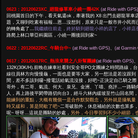
0623：20120623XC_廻龍修單車小繞一圈42K
(at Ride with GPS
回桃園首日的下午，看天氣還ok，牽著我的 X8 出門去廻龍單
題，又聊到吃素有福報…恩…沒想到，原來只是一般市井小民而已
的轉角處了…
我繼續往前走，終於騎到廻龍小祥的店了，小祥店
路爬上林口華亞科園區，小繞一圈後回到家~
0622：20120622RC_午騎台中~
(at Ride with GPS)
、
(at Garmin
0617：20120617RC_熱浪來襲之八卦幫團練
(at Ride with GPS)
132K(30K/H).前晚在練車社看到安全哥PO文團練之時間路
線往員林方向慢慢龜，一面也是要等大家，另一想法是若沒跟到，
間，差不多該到囉~撥電話給氣流沒接，好吧~正決定自己騎之際
哥外，有二哥、氣流、何大、泉兄、金洲、丫喵、堯評…一路騎
人，再上路後平閎帶路切向台3，經斗六林內緩坡至竹山回名間
能練到的重點，大概有幾個一是合作默契觀念，另外就是攝氧量
時又緩和，算是間歇了吧~
二哥破胎外，休息補給的次數也算多
呢~ 呀呀…這就是團騎的妙處，
另外，今日學習到不少小細節，也