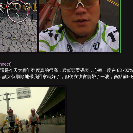
nnect)
沒全好還是今天大腳丫強度真的很高，猛低頭看碼表，心率一度在 88~90
，讓大伙順順地帶我回家就好了，但仍在快官前帶了一波，衝點前50