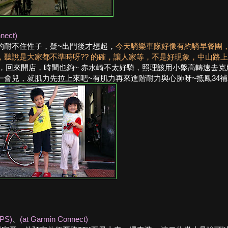
nect)
是真的耐不住性子，疑~出門後才想起，
今天騎樂車隊好像有約騎早餐團
聽說是大家都不準時呀?? 的確，讓人家等，不是好現象，中山路
速，回來開店，時間也夠~ 赤水崎不太好騎，照理該用小盤高轉速去
會兒，就肌力先拉上來吧~有肌力再來進階耐力與心肺呀~抵鳳34
GPS)
、
(at Garmin Connect)