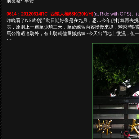
朋友囉~ 早安
0614：20120614RC_西螺大橋68K(30K/H)
(at Ride with GPS)
、
(
昨晚看了NS武嶺活動日期好像是在九月，恩…今年仍打算再去挑
表，原則上一週至少騎三天，至於練習內容慢慢來抓，騎乘時間
馬公路逍遙騎外，有出騎就儘量抓點練~今天出門地上微濕，但一
~~