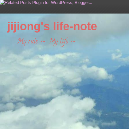
jijiong's life-note
My ride ～ My life ～