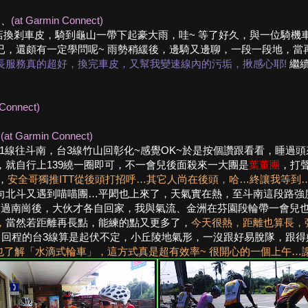
)
、
(at Garmin Connect)
車店換剎車皮，騎到龜山一帶下起豪大雨，哇~ 等了好久，與一位騎
，還頗有一定學問呢~ 雨勢稍緩後，邊騎又邊聊，一段一段地，當
長服務真的超好，換完車皮，又幫我變速線內的污垢，揪感心耶!
繼續
 Connect)
、
(at Garmin Connect)
線，台1線往斗南，台3線竹山回彰化~感覺OK~於是按個讚跟看看，睡
就自行上139繞一圈即可，不一會兒後面殺來一大團是
葉董團
，打
，
安全哥獨推ITT從後頭打招呼…其它人尚在後頭，哈…終讓我等到
向北斗又遇到喵喵團…平閎也上來了，天氣實在熱，至斗南這段路強
，過南崗後，大伙才各自回家，我與氣流、金洲在芬園段輪帶一會兒
，
當然若距離再長點，能練的點又更多了，
今天很熱，距離也算長，
，回程的台3線算是起伏不定，小丘陵地氣形，一沒跟好易脫隊，跟得
了解「水滴式輪車」，這方式真是超有效率~ 很開心的一個上午…謝