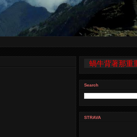
蝸牛背著那重重的殼，
Search
STRAVA