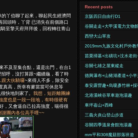
Recent posts
機車的丫伯聊了起來，聊起民生經濟問
京阪四日自由行D1
再回頭時，丫背 已消失在前個路口
谷關走走+大甲溪電力文物
騎至擎天府拜拜後，回程轉往青山
西巒大山單攻
2019mm九族文化村戶外教
苗栗掃墓+出磺坑+汶水老街
谷關七雄之屋東縱走
過頭來不及至集合點，還是出門，在台1
聲招呼，沒打算跟~繼續龜，看了時
德興瀑布+山豬湖產道+小半
…跟大伙騎囉
~來得人不多，除安全
泰安露營趣+烏嗄彥竹林+採
度真高，所幸有麥當當可休息等
也很快地到家了。
我想，短距離團練
北港溪峽谷單車遊泡湯趣
強度也是一段一段地，有時很硬有
車坪崙山+西峰
好，又會逼自己拉高強度，喘得很
謝團內各位高手哩~~
三義火炎山登山步道
谷關四季溫泉會館泡湯趣
mm平和308魔菇部落班遊