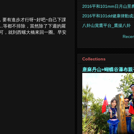
2016平和101mm日月山
2016平和101dd健康律動
，要有進步才行呀~好吧~自己下課
八卦山賞鷹平台_鷹揚八卦
…等都不排除，當然除了下週的羅
即可，就到西螺大橋來回一圈。早安
Recen
Collections
唐麻丹山+蝴蝶谷瀑布親