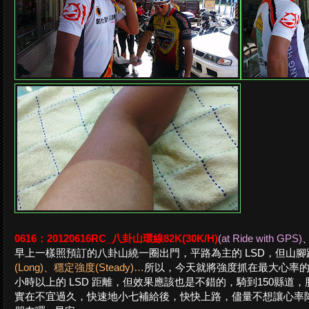
0616：20120616RC_八卦山環線82K(30K/H)
(at Ride with GPS)
早上一樣照預訂的八卦山繞一圈出門，平路為主的 LSD，但山
(Long)、穩定強度(Steady)…
所以，今天就將強度抓在最大心率的7
小時以上的 LSD 距離，但效果應該也是不錯的，騎到150縣道
實在不宜過久，快速地小七補給後，快快上路，儘量不想讓心率