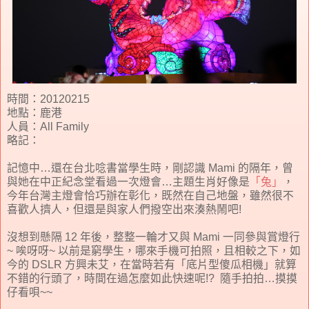
時間：20120215
地點：鹿港
人員：All Family
略記：
記憶中…還在台北唸書當學生時，剛認識 Mami 的隔年，曾
與她在中正紀念堂看過一次燈會…主題生肖好像是
「兔」
，
今年台灣主燈會恰巧辦在彰化，既然在自己地盤，雖然很不
喜歡人擠人，但還是與家人們撥空出來湊熱鬧吧!
沒想到懸隔 12 年後，整整一輪才又與 Mami 一同參與賞燈行
~ 唉呀呀~ 以前是窮學生，哪來手機可拍照，且相較之下，如
今的 DSLR 方興未艾，在當時若有「底片型傻瓜相機」就算
不錯的行頭了，時間在過怎麼如此快速呢!? 隨手拍拍…摸摸
仔看唄~~