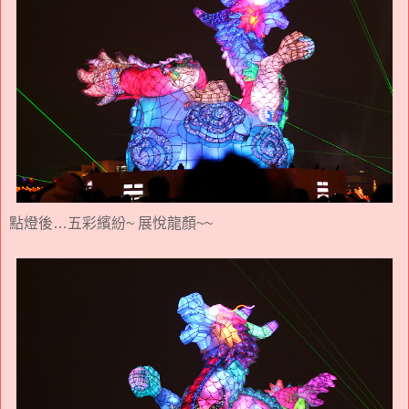
點燈後…五彩繽紛~ 展悅龍顏~~