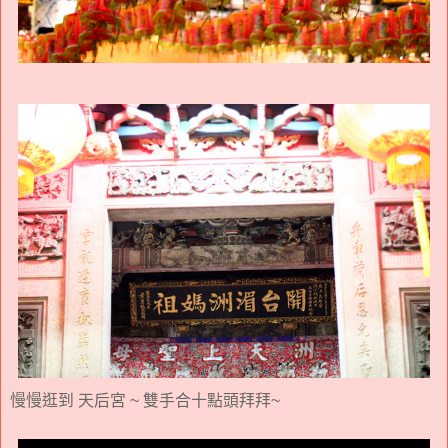
慢慢逛到 天后宮 ~ 雙手合十點頭拜拜~