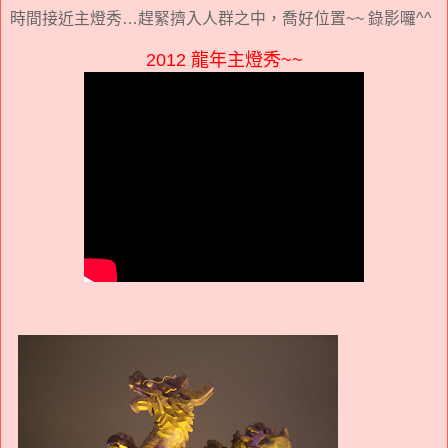
時間接近主燈秀…趕緊擠入人群之中，喬好位置~~ 錄影囉^^
2012 龍年主燈秀~~