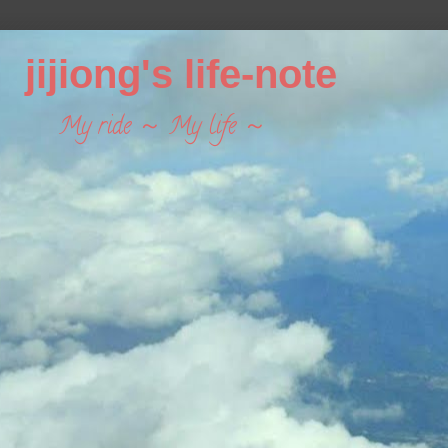
jijiong's life-note
My ride ～ My life ～