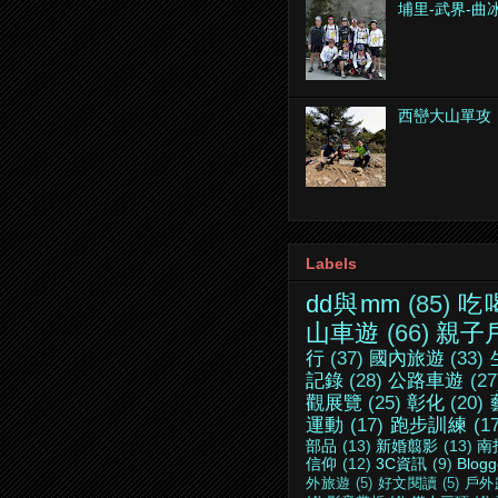
埔里-武界-曲
西巒大山單攻
Labels
dd與mm
(85)
吃
山車遊
(66)
親子
行
(37)
國內旅遊
(33)
記錄
(28)
公路車遊
(27
觀展覽
(25)
彰化
(20)
運動
(17)
跑步訓練
(1
部品
(13)
新婚翦影
(13)
南
信仰
(12)
3C資訊
(9)
Blogg
外旅遊
(5)
好文閱讀
(5)
戶外