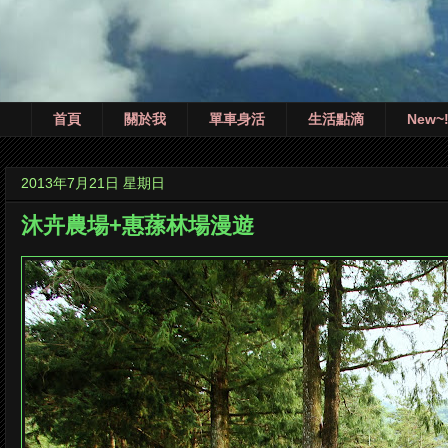
首頁
關於我
單車身活
生活點滴
New~
2013年7月21日 星期日
沐卉農場+惠蓀林場漫遊