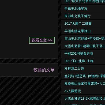
2017環大台北單車活動陪騎
奇萊主北峰單攻
東卯山之親子健行
2017大腳丫二鐵賽
羊頭山縱走畢祿山
雪山主北東群峰+聖稜線+翠
觀看全文 >>
大雪山避暑+鳶嘴山親子登
平和201同樂會表演
2017玉山北峰+主峰
杉林溪二日遊
較舊的文章
益則坑+慈恩塔+伊達紹+潭
嘉義梅山振峯茶廠露營+大
小人國遊玩
大雪山林道19.8K鳶嘴西稜上