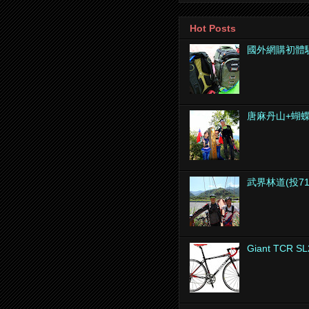
Hot Posts
國外網購初體
唐麻丹山+蝴
武界林道(投7
Giant TCR SL