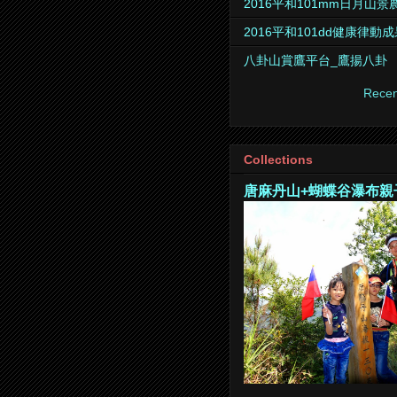
2016平和101mm日月山
2016平和101dd健康律動
八卦山賞鷹平台_鷹揚八卦
Recen
Collections
唐麻丹山+蝴蝶谷瀑布親