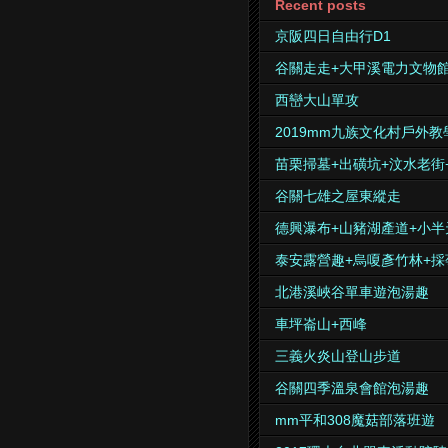
Recent posts
京阪四日自由行D1
谷關走走+大甲溪電力文物
西巒大山單攻
2019mm九族文化村戶外教
苗栗掃墓+出磺坑+汶水老街
谷關七雄之屋東縱走
德興瀑布+山豬湖產道+小半
泰安露營趣+烏嗄彥竹林+採
北港溪峽谷單車遊泡湯趣
車坪崙山+西峰
三義火炎山登山步道
谷關四季溫泉會館泡湯趣
mm平和308魔菇部落班遊