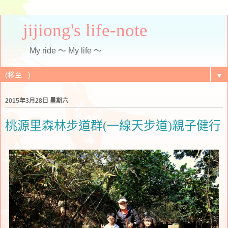
jijiong's life-note
My ride ～ My life ～
▼
2015年3月28日 星期六
桃源里森林步道群(一線天步道)親子健行