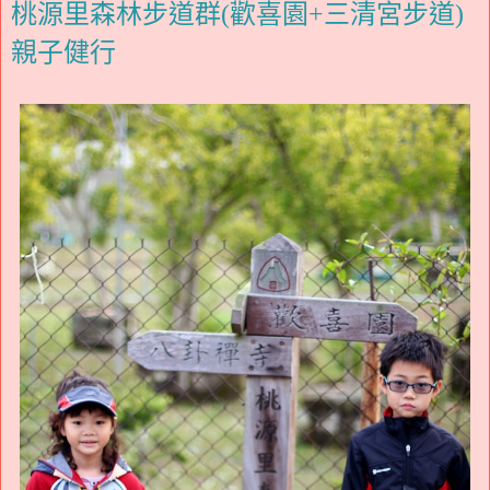
桃源里森林步道群(歡喜園+三清宮步道)
親子健行