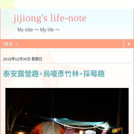
jijiong's life-note
My ride ～ My life ～
▼
2018年12月30日 星期日
泰安露營趣+烏嗄彥竹林+採莓趣