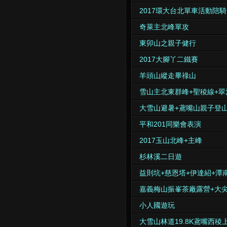
2017環大台北單車活動陪騎
奇萊主北峰單攻
東卯山之親子健行
2017大腳丫二鐵賽
羊頭山縱走畢祿山
雪山主北東群峰+聖稜線+翠
大雪山避暑+鳶嘴山親子登
平和201同樂會表演
2017玉山北峰+主峰
杉林溪二日遊
益則坑+慈恩塔+伊達紹+潭
嘉義梅山振峯茶廠露營+大
小人國遊玩
大雪山林道19.8K鳶嘴西稜上