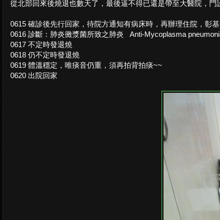
從北部回來後燒退也數天了，最後逼不得已還是帶至大醫院，門診時，照
0615 確診後先行回家，待院方通知有病床時，再辦理住院，彰
0616 診斷：肺炎黴漿菌所致之肺炎 Anti-Mycoplasma pneumoniae 
0617 不定時發退燒
0618 仍不定時發退燒
0619 體溫穩定，唯痰音仍重，須再拍背拍痰~~
0620 出院回家