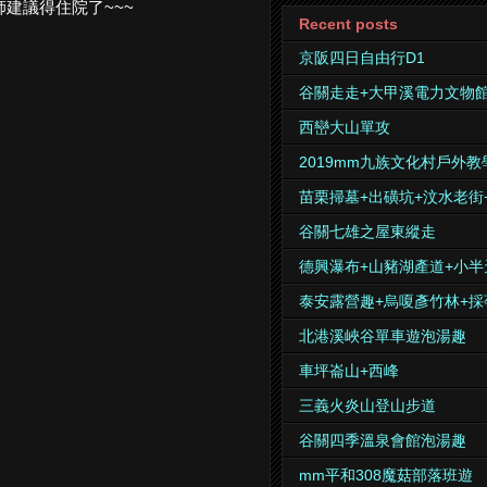
師建議得住院了~~~
Recent posts
京阪四日自由行D1
谷關走走+大甲溪電力文物
西巒大山單攻
2019mm九族文化村戶外教
苗栗掃墓+出磺坑+汶水老街
谷關七雄之屋東縱走
德興瀑布+山豬湖產道+小半
泰安露營趣+烏嗄彥竹林+採
北港溪峽谷單車遊泡湯趣
車坪崙山+西峰
三義火炎山登山步道
谷關四季溫泉會館泡湯趣
mm平和308魔菇部落班遊