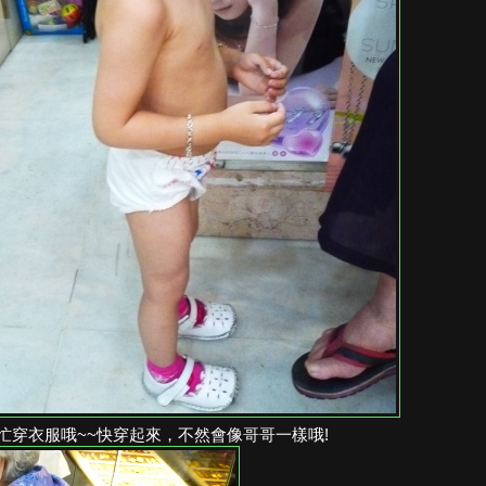
忙穿衣服哦~~快穿起來，不然會像哥哥一樣哦!