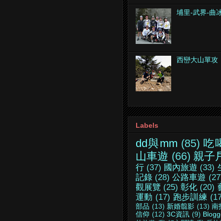
埔里-武界-曲
西巒大山單攻
Labels
dd與mm
(85)
吃
山車遊
(66)
親子
行
(37)
國內旅遊
(33)
記錄
(28)
公路車遊
(27
觀展覽
(25)
彰化
(20)
運動
(17)
跑步訓練
(1
部品
(13)
新婚翦影
(13)
南
信仰
(12)
3C資訊
(9)
Blogg