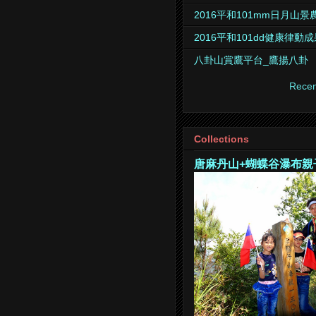
2016平和101mm日月山
2016平和101dd健康律動
八卦山賞鷹平台_鷹揚八卦
Recen
Collections
唐麻丹山+蝴蝶谷瀑布親