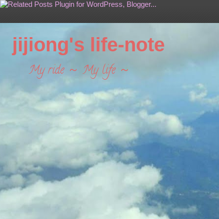
jijiong's life-note
My ride ～ My life ～