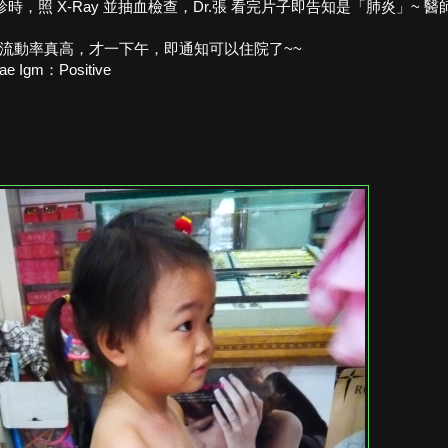
 X-Ray 並抽血檢查，Dr.張 看完片子即告知是「肺炎」~ 醫
基流動率真高，才一下午，即通知可以住院了~~
Igm：Positive