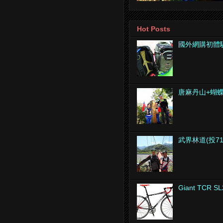
Hot Posts
國外網購初體
唐麻丹山+蝴
武界林道(投7
Giant TCR SL