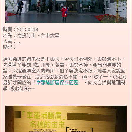
時間：20130414
地點：南投竹山、台中大里
人員：…
略記：
連著幾週的週未都是下雨天，今天也不例外，雨勢還不小，
先帶著丫婆到 歐2 用餐，餐畢，雨勢不停，要出門晃晃的
話，必定要選室內的場所，但丫婆決定不跟，她老人家說回
家睡覺卡實在~ 或許路面濕滑也不便，ok~~ 想了一下決定到
最近才開放的「
車籠埔斷層保存園區
」，向大自然與地理科
學~吸收知識~~