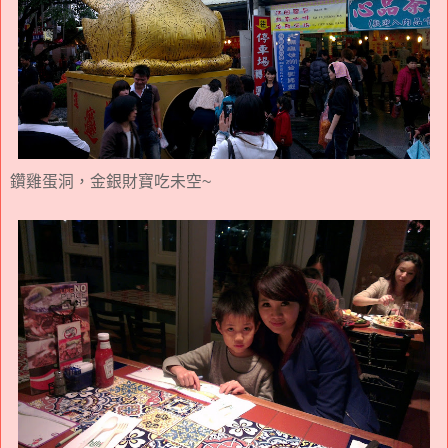
鑽雞蛋洞，金銀財寶吃未空~