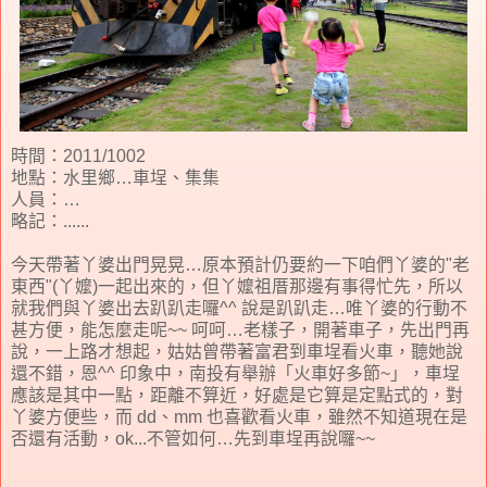
時間：2011/1002
地點：水里鄉…車埕、集集
人員：…
略記：......
今天帶著丫婆出門晃晃…原本預計仍要約一下咱們丫婆的"老
東西"(丫嬤)一起出來的，但丫嬤祖厝那邊有事得忙先，所以
就我們與丫婆出去趴趴走囉^^ 說是趴趴走…唯丫婆的行動不
甚方便，能怎麼走呢~~ 呵呵…老樣子，開著車子，先出門再
說，一上路才想起，姑姑曾帶著富君到車埕看火車，聽她說
還不錯，恩^^ 印象中，南投有舉辦「火車好多節~」，車埕
應該是其中一點，距離不算近，好處是它算是定點式的，對
丫婆方便些，而 dd、mm 也喜歡看火車，雖然不知道現在是
否還有活動，ok...不管如何…先到車埕再說囉~~