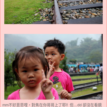
mm不好意思哩，對焦在你哥哥上了耶!! 但…dd 卻沒在看鏡