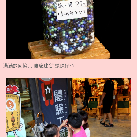
滿滿的回憶… 玻璃珠(涼幾珠仔~)