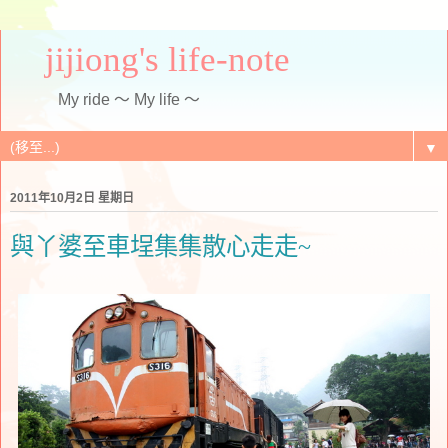
jijiong's life-note
My ride ～ My life ～
▼
2011年10月2日 星期日
與丫婆至車埕集集散心走走~