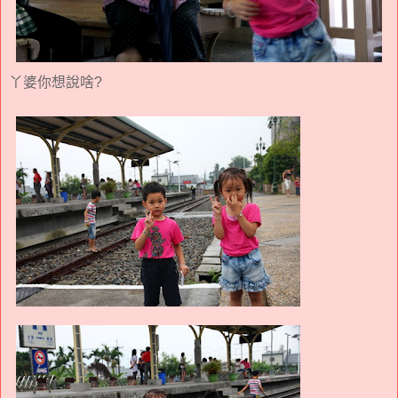
丫婆你想說啥?