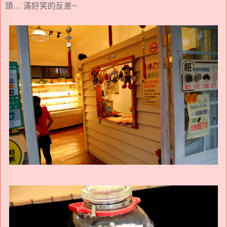
頭… 滿好笑的反差~