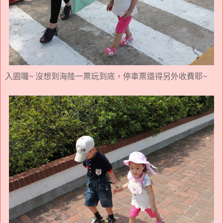
入園囉~ 沒想到海陸一票玩到底，停車票還得另外收費耶~