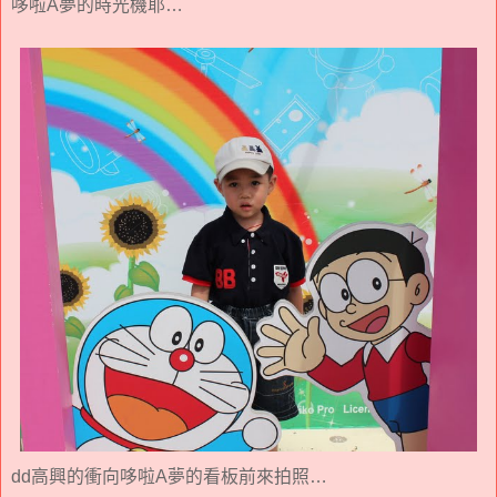
哆啦A夢的時光機耶…
dd高興的衝向哆啦A夢的看板前來拍照…