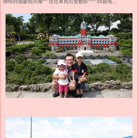
總統府國慶閱兵囉^^ 坦克車真的會動耶^^^ dd直喊…