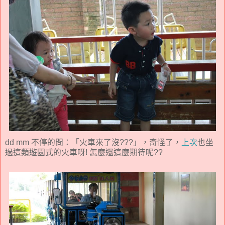
dd mm 不停的問：「火車來了沒???」，奇怪了，
上次
也坐
過這類遊園式的火車呀! 怎麼還這麼期待呢??