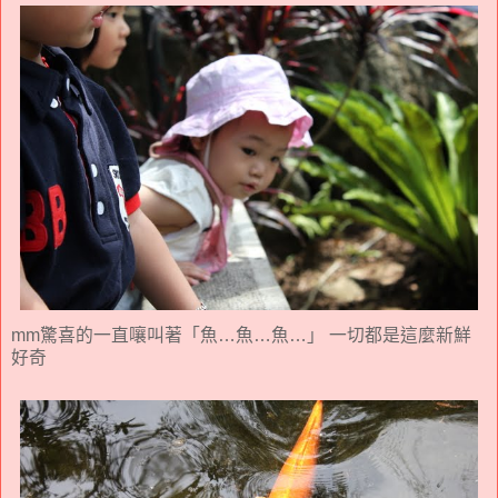
mm驚喜的一直嚷叫著「魚…魚…魚…」 一切都是這麼新鮮
好奇