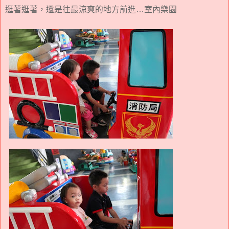
逛著逛著，還是往最涼爽的地方前進…室內樂園