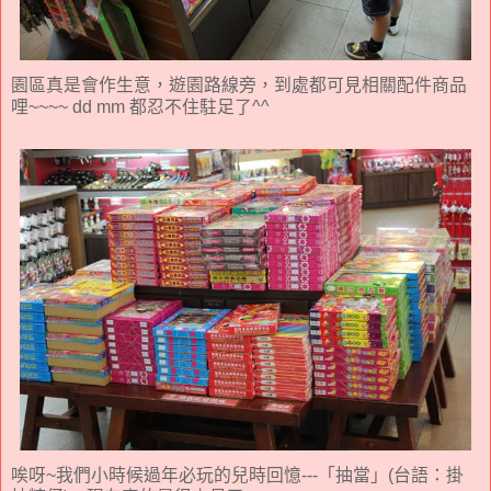
園區真是會作生意，遊園路線旁，到處都可見相關配件商品
哩~~~~ dd mm 都忍不住駐足了^^
唉呀~我們小時候過年必玩的兒時回憶---「抽當」(台語：掛