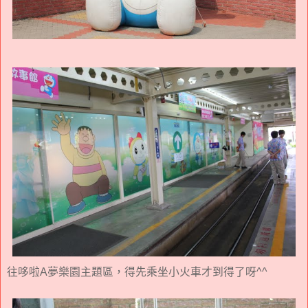
往哆啦A夢樂園主題區，得先乘坐小火車才到得了呀^^