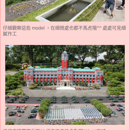
仔細觀察這些 model ，在細微處也都不馬虎哦^^ 處處可見細
膩作工