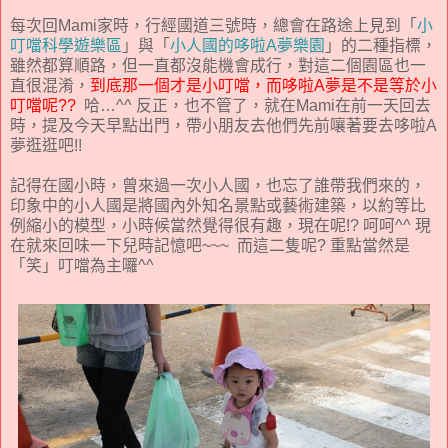
每次回Mami家時，行經國道三號時，總會在路途上見到「
小
叮噹科學遊樂區
」與「
小人國的哆啦A夢樂園
」的二種指標，
雖然都算順路，但一直都沒能機會成行，對這二個園區也一
直很混淆，
到底那一個才是小叮噹，而哆啦A夢是不是等於小
叮噹呢??
哈…^^ 反正，也不管了，就在Mami在前一天回去
時，提及今天早點出門，帶小朋友去他們先前嚷著要去哆啦A
夢逛逛吧!!
記得在國小時，曾來過一次小人國，也忘了誰帶我們來的，
印象中的小人國是將國內外知名景點或藝術建築，以約等比
例縮小的模型，小時候當然覺得很有趣，現在呢!? 呵呵^^ 現
在就來回味一下兒時記憶吧~~~ 而這二隻呢? 重點當然是
「笑」叮噹為主囉^^