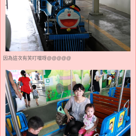
因為這次有笑叮噹呀@@@@@