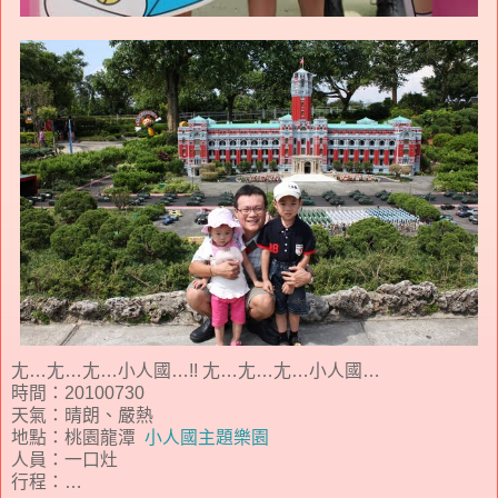
尢…尢…尢…小人國…!! 尢…尢…尢…小人國…
時間：20100730
天氣：晴朗、嚴熱
地點：桃園龍潭
小人國主題樂園
人員：一口灶
行程：…