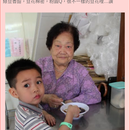
綠豆香甜，豆花棉密，粉圓Q，很不一樣的豆花哩…讚