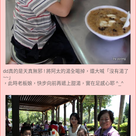
dd真的是天真無邪 ! 將阿太的湯全喝掉，還大喊「沒有湯了
~~」
，此時老板娘，快步向前再遞上甜湯，實在足感心耶 ^_^