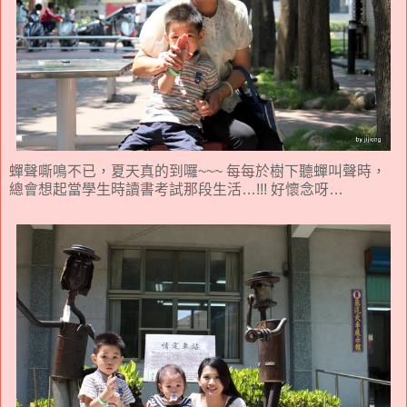
蟬聲嘶鳴不已，夏天真的到囉~~~ 每每於樹下聽蟬叫聲時，
總會想起當學生時讀書考試那段生活…!!! 好懷念呀…