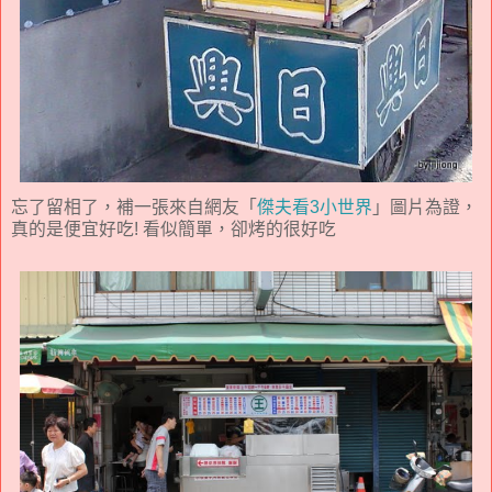
忘了留相了，補一張來自網友「
傑夫看3小世界
」圖片為證，
真的是便宜好吃! 看似簡單，卻烤的很好吃