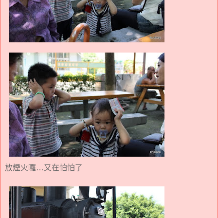
放煙火囉…又在怕怕了