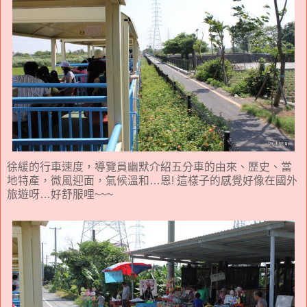
徐緩的行車速度，導覽員幽默介紹五分車的由來、歷史、當
地特產，微風迎面，氣候溫和…恩! 這樣子的感覺好像在國外
旅遊呀…好舒服哩~~~