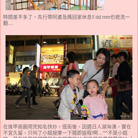
時間差不多了，先行帶阿婆及媽回家休息!! dd mm也梳洗一
翻…
在逢甲商圈用完知名快炒，逛街後，因週日人湖洶湧，實在
不宜久留，只叫了小姐按摩一下隨即返程!啊…^^不是小姐