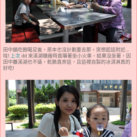
田中鎮吃飽喝足後，原本也沒計劃要去那，突想起這附近...
哇!
上次
dd 來溪湖糖廠時直嚷著坐小火車，結果沒坐著，因
田中離溪湖也不遠，乾脆直奔這，且這裡自製的冰淇淋真的
好吃!