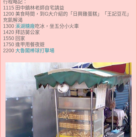
行程略記：
1115 田中鎮林老師自宅請益
1200 美食時間，到G大介紹的「日興雞蛋糕」「王記豆花」
充飢解渴
1300
溪湖糖廠
吃冰，坐五分小火車
1420 拜訪舅公家
1550 回家
1750 逢甲用餐夜遊
2200
大魯閣棒球打擊場