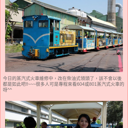
今日的蒸汽式火車維修中，改在柴油式領頭了，該不會以後
都是如此吧!!~~~很多人可是專程來看604或801蒸汽式火車的
呀^^