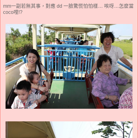
mm一副若無其事，對應 dd 一臉驚慌怕怕樣… 唉呀…怎麼當
coco哩!?