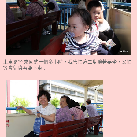
上車囉^^ 來回約一個多小時，我害怕這二隻嚷著要坐，又怕
等會兒嚷著要下車…