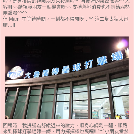
啦，是有掛牌的視障朋友來按摩啦^^ 有掛牌的果然厲害^^ 人
客呀~~給視障朋友一點機會呀~~ 支持落地消費也不忘給弱勢
團體喲^^^^
但 Mami 在等待時間，一刻都不得閒呀…^^ 這二隻太猛太迅
囉…!!
回程時，我提議為舒緩近來的壓力，順身心調劑一翻，順路
來到棒球打擊場練一練，用力揮揮棒也爽哩!! ^^^小朋友當然