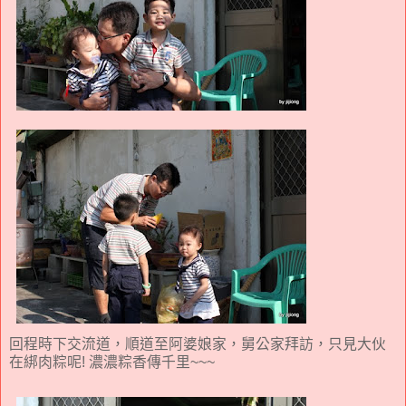
回程時下交流道，順道至阿婆娘家，舅公家拜訪，只見大伙
在綁肉粽呢! 濃濃粽香傳千里~~~