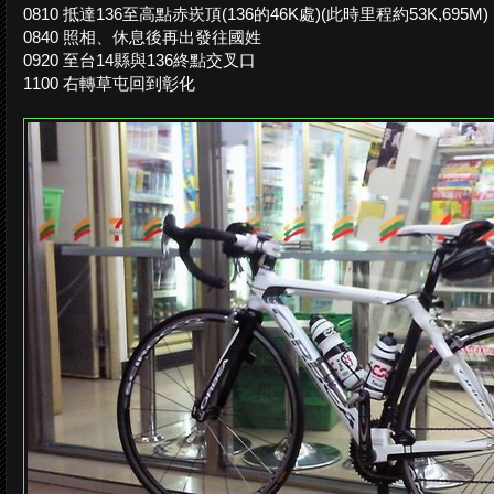
0810 抵達136至高點赤崁頂(136的46K處)(此時里程約53K,695M)
0840 照相、休息後再出發往國姓
0920 至台14縣與136終點交叉口
1100 右轉草屯回到彰化