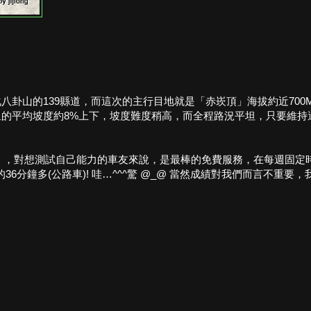
八卦山的139縣道，而這次的主行目地就是「赤崁頂」海拔約近70
里的平均坡度約8%上下，坡度難度稍高，而全程路況平坦，只要維
檢定」，對想測試自己能力的車友來說，是最棒的免費服務，在每週固
6分鐘多(公路車)! 哇…^^^驚 @_@ 當然成績對我們而言不重要