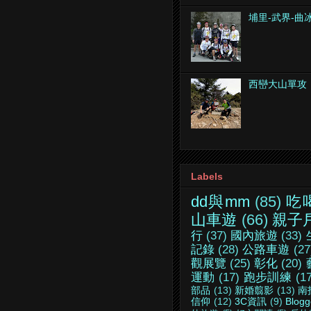
埔里-武界-曲
西巒大山單攻
Labels
dd與mm
(85)
吃
山車遊
(66)
親子
行
(37)
國內旅遊
(33)
記錄
(28)
公路車遊
(27
觀展覽
(25)
彰化
(20)
運動
(17)
跑步訓練
(1
部品
(13)
新婚翦影
(13)
南
信仰
(12)
3C資訊
(9)
Blogg