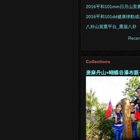
2016平和101mm日月山
2016平和101dd健康律動
八卦山賞鷹平台_鷹揚八卦
Recen
Collections
唐麻丹山+蝴蝶谷瀑布親