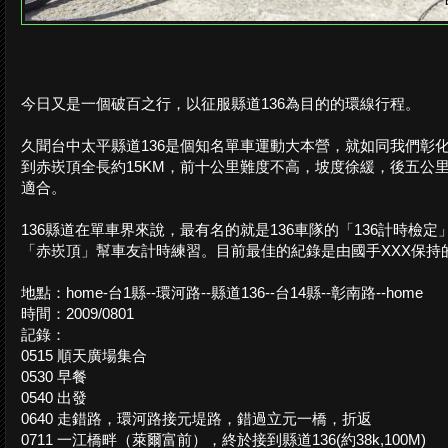
今日又是一個破百之行，以征服縣道136為目的的環線行程。
久聞台中太平縣道136是個知名單車運動大本營，就如同我們彰化
到赤崁頂全長約15KM，前十公里難度不高，坡度徐緩，後五公
適合。
136縣道在單車界來說，最有名的就是136車隊的「136計時
「赤崁頂」幫車友計時練習。目前最佳的紀錄是由國手XXX保持的3
地點：home-台1縣--環河路--縣道136--台14縣--彰南路--home
時間：2009/0801
記錄：
0515 順天廣場集合
0530 早餐
0540 出發
0640 走錯路，環河路接元堤路，錯過立元一橋，折返
0711 一江橋畔（萊爾富前），終於接到縣道136(約38k,100M)