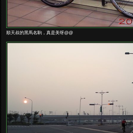
順天叔的黑馬名駒，真是美呀@@