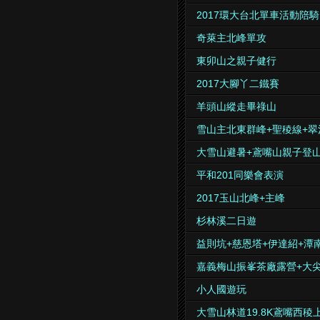
2017環大台北單車活動陪騎
奇萊主北峰單攻
東卯山之親子健行
2017大腳丫二鐵賽
羊頭山縱走畢祿山
雪山主北東群峰+聖稜線+翠
大雪山避暑+鳶嘴山親子登
平和201同樂會表演
2017玉山北峰+主峰
杉林溪二日遊
益則坑+慈恩塔+伊達紹+潭
嘉義梅山振峯茶廠露營+大
小人國遊玩
大雪山林道19.8K鳶嘴西稜上