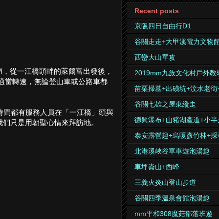
Recent posts
京阪四日自由行D1
谷關走走+大甲溪電力文物
西巒大山單攻
0M，從一江橋頭畔的萊爾富出發後，
2019mm九族文化村戶外教
持適當轉速，無論登山車或公路車都
苗栗掃墓+出磺坑+汶水老街
谷關七雄之屋東縱走
定時間都有服務人員在「一江橋」頭與
德興瀑布+山豬湖產道+小半
，我們只是用朝聖心情來拜訪地。
泰安露營趣+烏嗄彥竹林+採
北港溪峽谷單車遊泡湯趣
車坪崙山+西峰
三義火炎山登山步道
谷關四季溫泉會館泡湯趣
mm平和308魔菇部落班遊