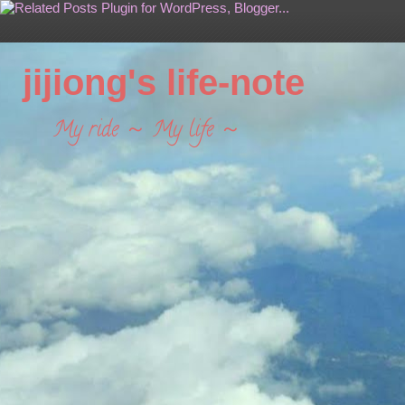
jijiong's life-note
My ride ～ My life ～