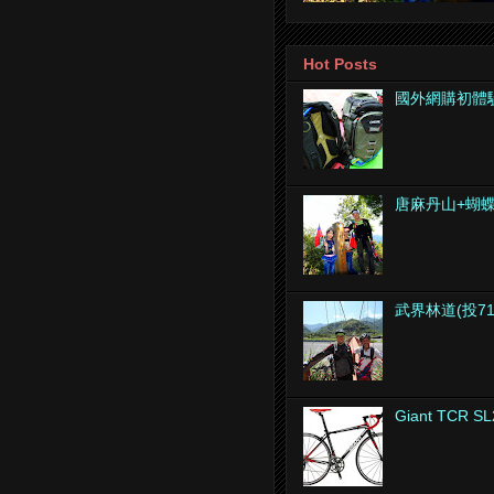
Hot Posts
國外網購初體
唐麻丹山+蝴
武界林道(投7
Giant TCR SL